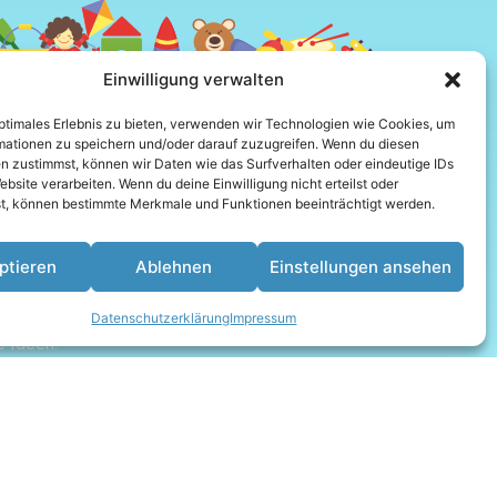
Einwilligung verwalten
optimales Erlebnis zu bieten, verwenden wir Technologien wie Cookies, um
mationen zu speichern und/oder darauf zuzugreifen. Wenn du diesen
eschäft für Schreibwaren, Spielwaren und
n zustimmst, können wir Daten wie das Surfverhalten oder eindeutige IDs
 in Münster-Hiltrup. Neben persönlicher
ebsite verarbeiten. Wenn du deine Einwilligung nicht erteilst oder
t, können bestimmte Merkmale und Funktionen beeinträchtigt werden.
uch Events, Workshops und
 jeden Anlass. Unser Einzugsgebiet
up, Amelsbüren, Wolbeck, Albersloh,
ptieren
Ablehnen
Einstellungen ansehen
furt, Ahlen, Telgte und Warendorf.
der entdecke unsere Angebote rund um
Datenschutzerklärung
Impressum
e Ideen.