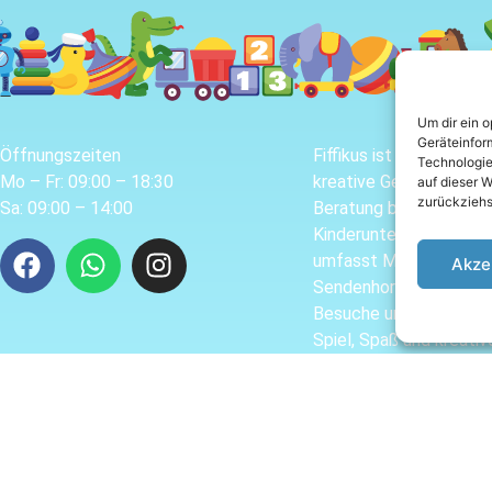
Um dir ein 
Geräteinfor
Öffnungszeiten
Fiffikus ist dein Fachg
Technologie
Mo – Fr: 09:00 – 18:30
kreative Geschenkideen
auf dieser W
zurückziehs
Sa: 09:00 – 14:00
Beratung bieten wir a
Kinderunterhaltung für
umfasst Münster, Hiltr
Akze
Sendenhorst, Drenstein
Besuche uns vor Ort o
Spiel, Spaß und kreativ
y
2P&M Werbeagentur
Impressum
·
Datenschutz