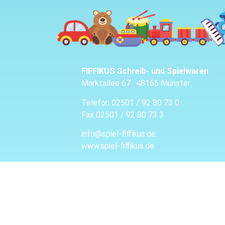
FIFFIKUS Schreib- und Spielwaren
Marktallee 67 · 48165 Münster
Telefon
02501 / 92 80 73 0
Fax
02501 / 92 80 73 3
info@spiel-fiffikus.de
www.spiel-fiffikus.de
Copyright 2026 © · Design, Code & SEO b