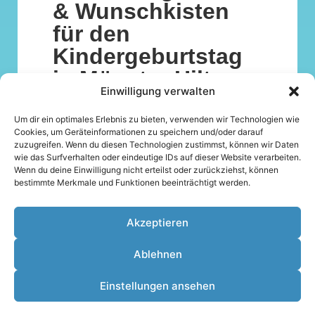
& Wunschkisten
für den
Kindergeburtstag
in Münster Hiltrup
Einwilligung verwalten
Mit unseren Geburtstagskisten – auch
bekannt als Wunschkisten – wird jeder
Um dir ein optimales Erlebnis zu bieten, verwenden wir Technologien wie
Kindergeburtstag stressfrei und
Cookies, um Geräteinformationen zu speichern und/oder darauf
zuzugreifen. Wenn du diesen Technologien zustimmst, können wir Daten
unvergesslich. In unserem Spiel- und
wie das Surfverhalten oder eindeutige IDs auf dieser Website verarbeiten.
Schreibwarenladen in Münster Hiltrup
Wenn du deine Einwilligung nicht erteilst oder zurückziehst, können
bieten wir eine einfache Lösung, damit das
bestimmte Merkmale und Funktionen beeinträchtigt werden.
Geburtstagskind genau die Geschenke
bekommt, die es sich wünscht.
Akzeptieren
Egal ob Kindergeburtstag, Kommunion
Ablehnen
oder besondere Anlässe: Unsere
Geschenkekisten sorgen für klare
Einstellungen ansehen
Wünsche, glückliche Kinder und
entspannte Eltern.