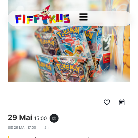
favorite_border
29 Mai
15:00
event_repeat
BIS
29 MAI, 17:00
2h