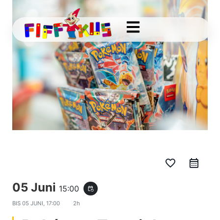
favorite_border
05 Juni
15:00
event_repeat
BIS
05 JUNI, 17:00
2h