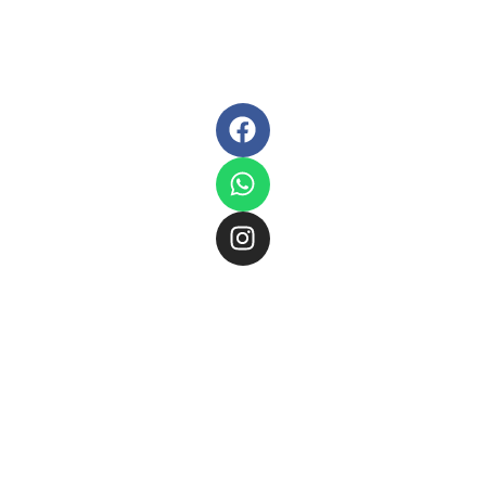
Spielwaren
18:30
für
Marktallee
Sa: 09:00 –
Schreibwaren,
67 · 48165
14:00
Spielwaren
Münster
und
kreative
Telefon
Geschenkideen
02501 / 92
in
80 73 0
Münster-
Fax
02501
Hiltrup.
/ 92 80 73
Neben
3
persönlicher
Beratung
info@spiel-
bieten wir
fiffikus.de
auch
www.spiel-
Events,
fiffikus.de
Workshops
und
Kinderunterhaltung