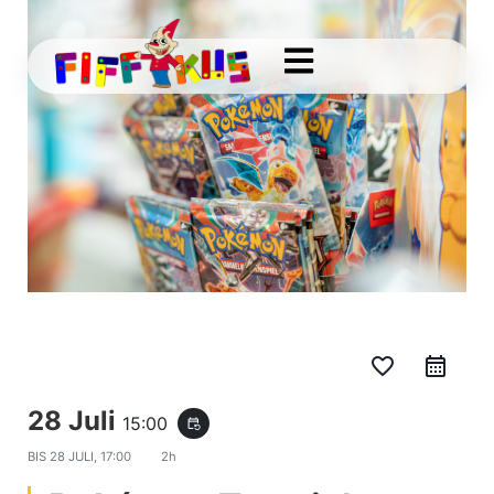
favorite_border
28 Juli
15:00
event_repeat
BIS
28 JULI, 17:00
2h