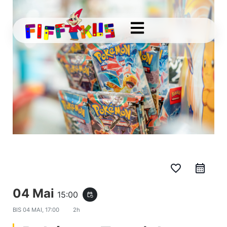
favorite_border
04 Mai
15:00
event_repeat
BIS
04 MAI, 17:00
2h