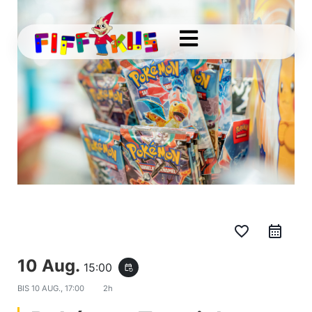
favorite_border
10 Aug.
15:00
event_repeat
BIS
10 AUG., 17:00
2h