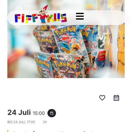
favorite_border
24 Juli
15:00
event_repeat
BIS
24 JULI, 17:00
2h