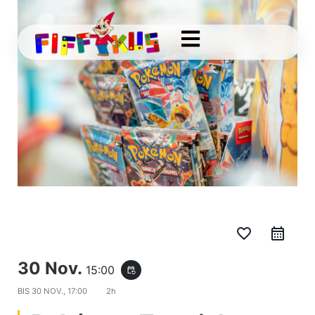
favorite_border
30 Nov.
15:00
event_repeat
BIS
30 NOV., 17:00
2h