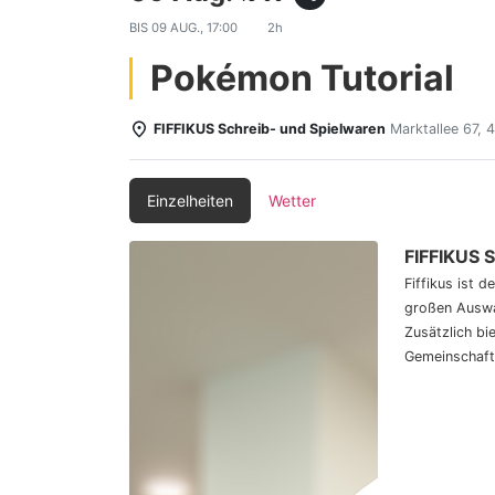
BIS
09 AUG., 17:00
2h
Pokémon Tutorial
FIFFIKUS Schreib- und Spielwaren
Marktallee 67,
Einzelheiten
Wetter
FIFFIKUS 
Fiffikus ist 
großen Auswa
Zusätzlich bi
Gemeinschaft