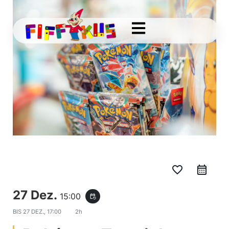
favorite_border
27 Dez.
15:00
event_repeat
BIS
27 DEZ., 17:00
2h