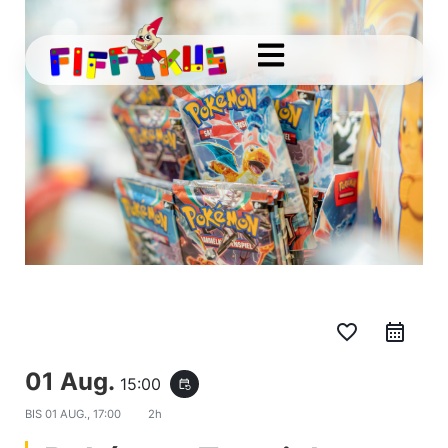
favorite_border
01 Aug.
15:00
event_repeat
BIS
01 AUG., 17:00
2h