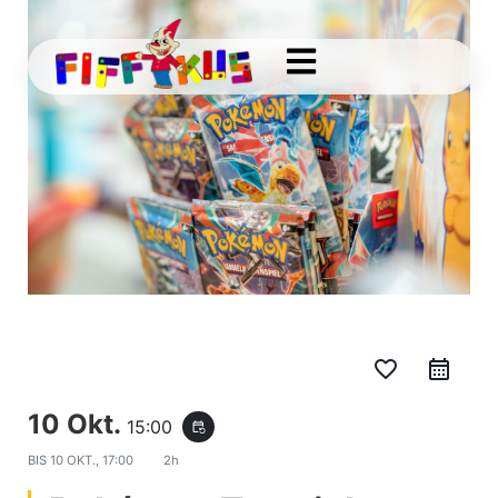
favorite_border
10 Okt.
15:00
event_repeat
BIS
10 OKT., 17:00
2h