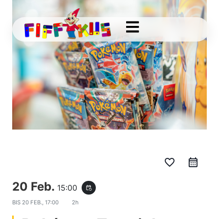
favorite_border
20 Feb.
15:00
event_repeat
BIS
20 FEB., 17:00
2h