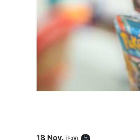
18 Nov.
15:00
event_repeat