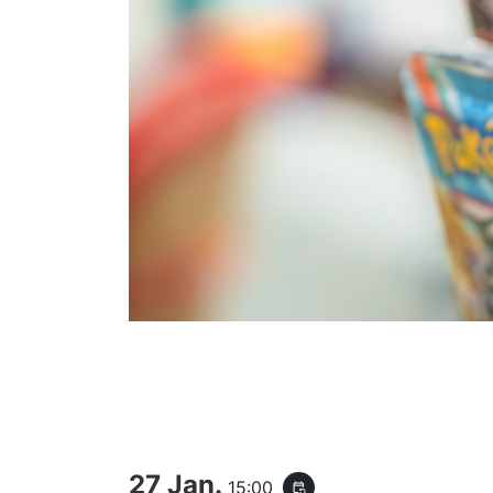
27 Jan.
15:00
event_repeat