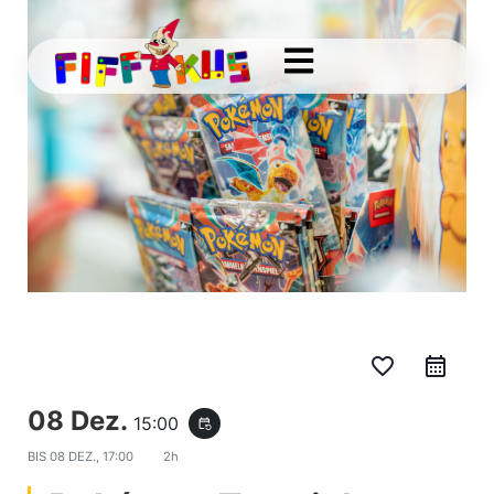
favorite_border
08 Dez.
15:00
event_repeat
BIS
08 DEZ., 17:00
2h