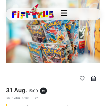
favorite_border
31 Aug.
15:00
event_repeat
BIS
31 AUG., 17:00
2h