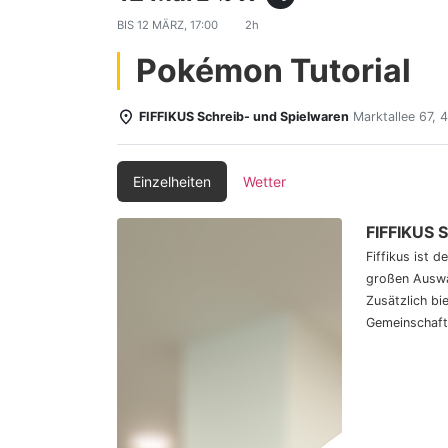
BIS
12 MÄRZ, 17:00
2h
Pokémon Tutorial
FIFFIKUS Schreib- und Spielwaren
Marktallee 67,
Einzelheiten
Wetter
FIFFIKUS 
Fiffikus ist 
großen Auswa
Zusätzlich bi
Gemeinschaft