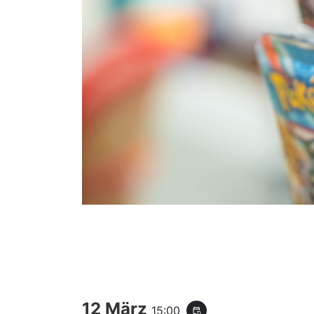
12 März
15:00
event_repeat