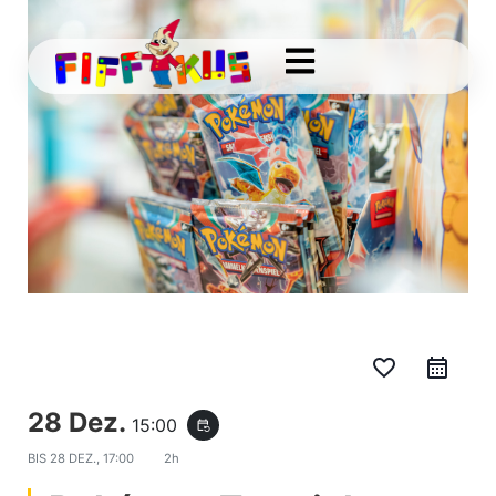
favorite_border
28 Dez.
15:00
event_repeat
BIS
28 DEZ., 17:00
2h