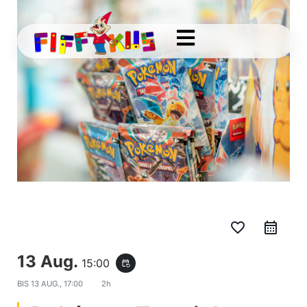
favorite_border
13 Aug.
15:00
event_repeat
BIS
13 AUG., 17:00
2h