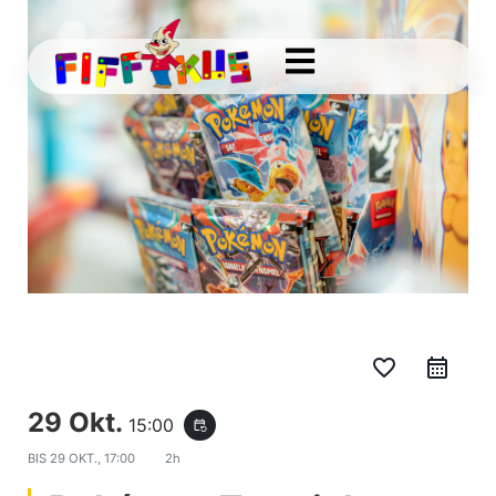
favorite_border
29 Okt.
15:00
event_repeat
BIS
29 OKT., 17:00
2h