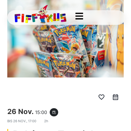
favorite_border
26 Nov.
15:00
event_repeat
BIS
26 NOV., 17:00
2h