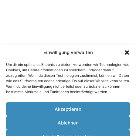
Ahlen,
Telgte und
Warendorf.
Besuche
uns vor Ort
oder
entdecke
Einwilligung verwalten
unsere
Angebote
Um dir ein optimales Erlebnis zu bieten, verwenden wir Technologien wie
Cookies, um Geräteinformationen zu speichern und/oder darauf
rund um
zuzugreifen. Wenn du diesen Technologien zustimmst, können wir Daten
Spiel, Spaß
wie das Surfverhalten oder eindeutige IDs auf dieser Website verarbeiten.
und
Wenn du deine Einwilligung nicht erteilst oder zurückziehst, können
bestimmte Merkmale und Funktionen beeinträchtigt werden.
kreative
Ideen.
Akzeptieren
Ablehnen
Copyright 2026 © · Design,
Impressum
·