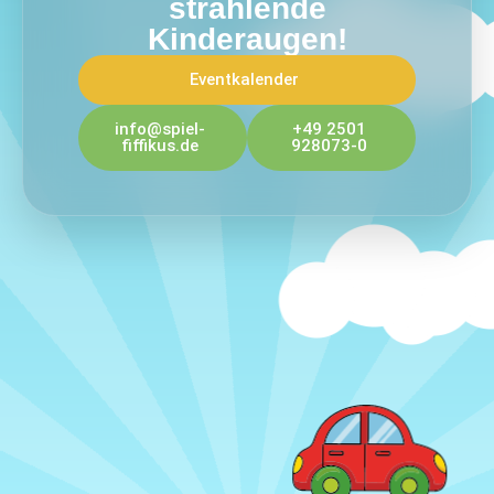
strahlende
Kinderaugen!
Eventkalender
info@spiel-
+49 2501
fiffikus.de
928073-0