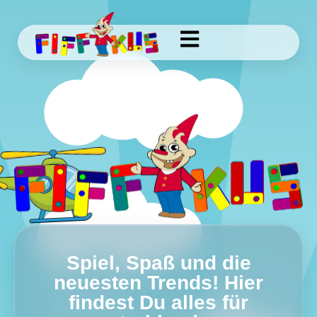
Spiel, Spaß und die
neuesten Trends! Hier
findest Du alles für