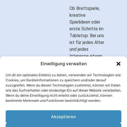
Ob Brettspiele,
kreative
Spielideen oder
erste Schritte im
Tabletop: Bei uns
ist für jedes Alter
und jedes
Interesse etwas
dabei.
Einwilligung verwalten
Lerne neue Spiele
Um dir ein optimales Erlebnis zu bieten, verwenden wir Technologien wie
kennen, triff
Cookies, um Geräteinformationen zu speichern und/oder darauf
zuzugreifen. Wenn du diesen Technologien zustimmst, können wir Daten
Gleichgesinnte
wie das Surfverhalten oder eindeutige IDs auf dieser Website verarbeiten.
und erlebe, wie
Wenn du deine Einwilligung nicht erteilst oder zurückziehst, können
viel Spaß
bestimmte Merkmale und Funktionen beeinträchtigt werden.
gemeinsames
Spielen machen
Akzeptieren
kann.