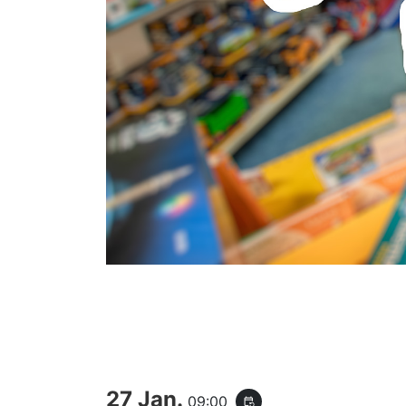
27 Jan.
09:00
event_repeat