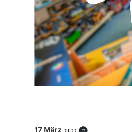
17 März
09:00
event_repeat