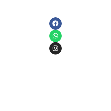
Marktallee
Sa: 09:00 –
Schreibwaren,
67 · 48165
14:00
Spielwaren
Münster
und
kreative
Telefon
Geschenkideen
02501 / 92
in
80 73 0
Münster-
Fax
02501
Hiltrup.
/ 92 80 73
Neben
3
persönlicher
Beratung
info@spiel-
bieten wir
fiffikus.de
auch
www.spiel-
Events,
fiffikus.de
Workshops
und
Kinderunterhaltung
für jeden