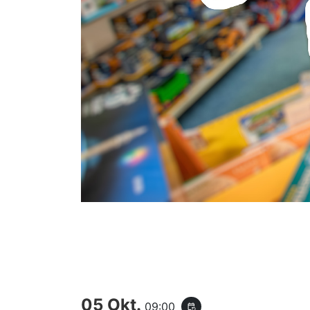
05 Okt.
09:00
event_repeat