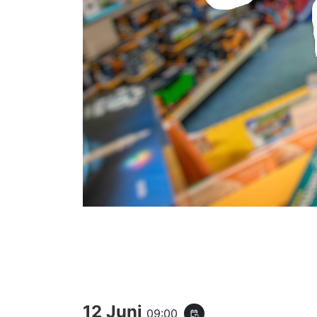
12 Juni
09:00
event_repeat