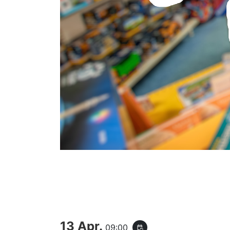
13 Apr.
09:00
event_repeat