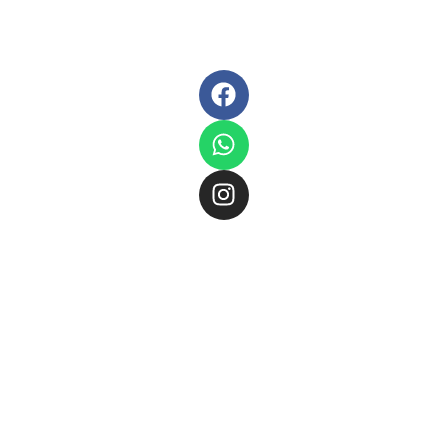
Marktallee
Sa: 09:00 –
Schreibwaren,
67 · 48165
14:00
Spielwaren
Münster
und
kreative
Telefon
Geschenkideen
02501 / 92
in
80 73 0
Münster-
Fax
02501
Hiltrup.
/ 92 80 73
Neben
3
persönlicher
Beratung
info@spiel-
bieten wir
fiffikus.de
auch
www.spiel-
Events,
fiffikus.de
Workshops
und
Kinderunterhaltung
für jeden