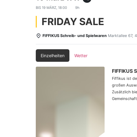
BIS
19 MÄRZ, 18:00
9h
FRIDAY SALE
FIFFIKUS Schreib- und Spielwaren
Marktallee 67,
Einzelheiten
Wetter
FIFFIKUS 
Fiffikus ist 
großen Auswa
Zusätzlich bi
Gemeinschaft