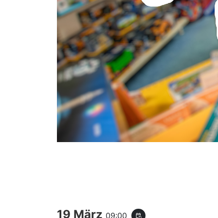
19 März
09:00
event_repeat