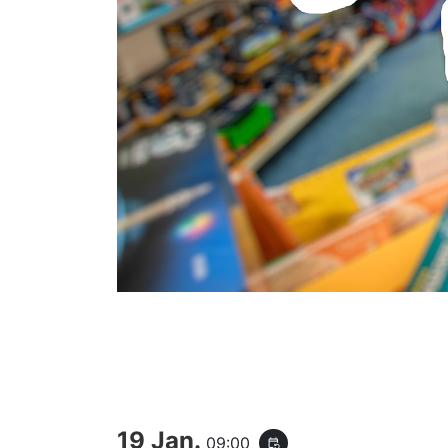
19 Jan.
09:00
event_repeat